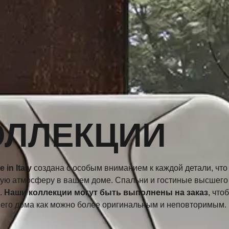
ОЛЛЕКЦИИ
 in Italy
создана с особым вниманием к каждой детали, что
ную атмосферу в вашем доме. Спальни и гостиные высшего
.
Наши коллекции могут быть выполнены на заказ
, что
шего дома как можно более оригинальным и неповторимым.