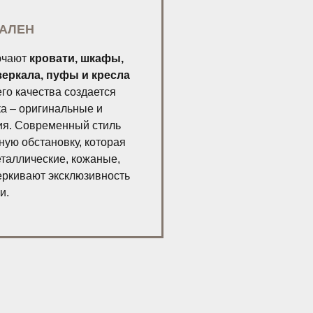
ПАЛЕН
ючают
кровати, шкафы,
зеркала, пуфы и кресла
го качества создается
ка – оригинальные и
ия. Современный стиль
ную обстановку, которая
еталлические, кожаные,
еркивают эксклюзивность
и.