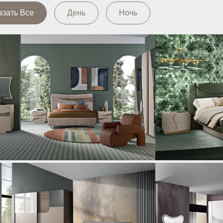
азать Все
День
Ночь