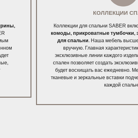
КОЛЛЕКЦИИ С
трины,
Коллекции для спальни SABER вкл
ER
комоды, прикроватные тумбочки, 
имым
для спальни
. Наша мебель высше
енном
вручную. Главная характеристи
удет
эксклюзивные линии каждого издел
ные,
спален позволяет создать эксклюзив
т
будет восхищать вас ежедневно. М
тканевые и зеркальные вставки подч
каждой спальн