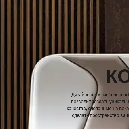
К
Дизайнерская мебель
made
позволит создать уникаль
качества, сделанные на века
сделать пространство ва